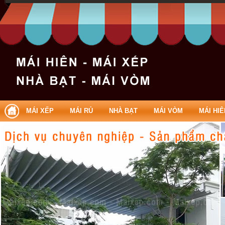
MÁI XẾP
MÁI RỦ
NHÀ BẠT
MÁI VÒM
MÁI HIÊ