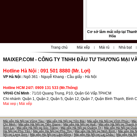
Cơ sở làm mái xếp tại Than
Hóa
Trang chủ
Mái xếp
Mái rủ
Nhà bạt
|
|
|
|
MAIXEP.COM -
CÔNG TY TNHH ĐẦU TƯ THƯƠNG MẠI VÀ
Hotline Hà Nội : 091 501 8880 (Mr. Lợi)
VP Hà Nội :
Ngõ 361 - Nguyễ Khang - Cầu giấy - Hà Nội
Hotline HCM 24/7: 0909 131 533 (Mr.Thống)
VP.Hồ Chí Minh
: 71/10 Quang Trung, P10, Quận Gò Vấp.TPHCM
Chi nhánh: Quận 1, Quận 2, Quận 5, Quận 12, Quận 7, Quận Bình Thạnh, Bình 
Mai xep
Mái xếp
|
Mái xếp Hà Nội tại Vũng Tàu
|
Mái xếp Hà Nội tại Yên Bái
|
Mái xếp Hà Nội tại Vĩnh Phúc
|
Mái
Chí Minh
|
Mái xếp Hà Nội tại Tiền Giang
|
Mái xếp Hà Nội tại Huế
|
Mái xếp Hà Nội tại Thanh
Sơn La
|
Mái xếp Hà Nội tại Sóc Trăng
|
Mái xếp Hà Nội tại Quảng Trị
|
Mái xếp Hà Nội tại Qu
Hà Nội tại Phú Yên
|
Mái xếp Hà Nội tại Phú Thọ
|
Mái xếp Hà Nội tại Ninh Bình
|
Mái xếp Hà N
Nội tại Lạng Sơn
|
Mái xếp Hà Nội tại Lâm Đồng
|
Mái xếp Hà Nội tại Lai Châu
|
Mái xếp Hà Nộ