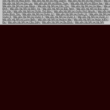
xếp Hà Nội tại Hòa Bình
|
Mái xếp Hà Nội tại Hậu Giang
|
Mái xếp Hà Nội tại Hải Phòng
|
Mái x
Mái xếp Hà Nội tại Gia Lai
|
Mái xếp Hà Nội tại Đồng Tháp
|
Mái xếp Hà Nội tại Đồng Nai
|
Mái 
Mái xếp Hà Nội tại Cao Bằng
|
Mái xếp Hà Nội tại Cần Thơ
|
Mái xếp Hà Nội tại Cà Mau
|
Mái x
Định
|
Mái xếp Hà Nội tại Bến Tre
|
Mái xếp Hà Nội tại Bắc Ninh
|
Mái xếp Hà Nội tại Bạc Liêu
|
Gò Vấp
|
Mái xếp Hà Nội tại Quận Thủ Đức
|
Mái xếp Hà Nội tại Quận Phú Nhuận
|
Mái xếp H
Quận Bình Tân
|
Mái xếp Hà Nội tại Quận 12
|
Mái xếp Hà Nội tại Quận 11
|
Mái xếp Hà Nội t
Quận 6
|
Mái xếp Hà Nội tại Quận 5
|
Mái xếp Hà Nội tại Quận 4
|
Mái xếp Hà Nội tại Quận 3
|
Mái xếp Hà Nội tại Long Biên
|
Mái xếp Hà Nội tại Hoàng Mai
|
Mái xếp Hà Nội tại Hoàn Kiếm
|
Đa
|
Mái xếp Hà Nội tại Cầu Giấy
|
Mái xếp Hà Nội tại Ba Đình
|
Mái xếp Hà Nội tại Hà Nội