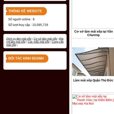
THỐNG KÊ WEBSITE
Số người online : 8
Số lượt truy cập : 10,095,729
Cơ sở làm mái xếp tại Văn
Chương
Dịch vụ làm mái xếp
Cơ sở làm mái xếp
Địa
|
|
chỉ làm mái xếp
Các mẫu mái xếp
Cung cấp
|
|
mái xếp
|
ĐỐI TÁC KINH DOANH
Làm mái xếp Quận Thủ Đức