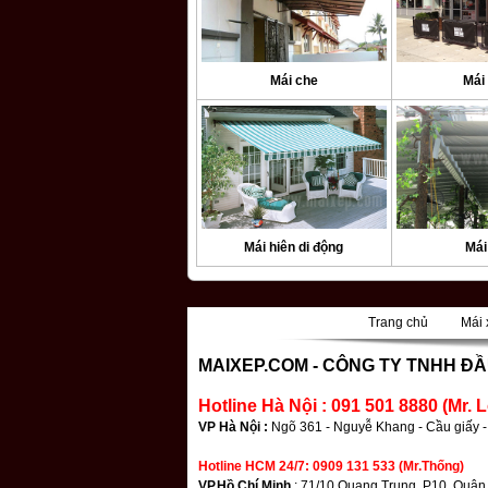
Mái che
Mái
Mái hiên di động
Mái
Trang chủ
Mái 
|
MAIXEP.COM -
CÔNG TY TNHH ĐẦ
Hotline Hà Nội : 091 501 8880 (Mr. L
VP Hà Nội :
Ngõ 361 - Nguyễ Khang - Cầu giấy -
Hotline HCM 24/7: 0909 131 533 (Mr.Thống)
VP.Hồ Chí Minh
: 71/10 Quang Trung, P10, Qu