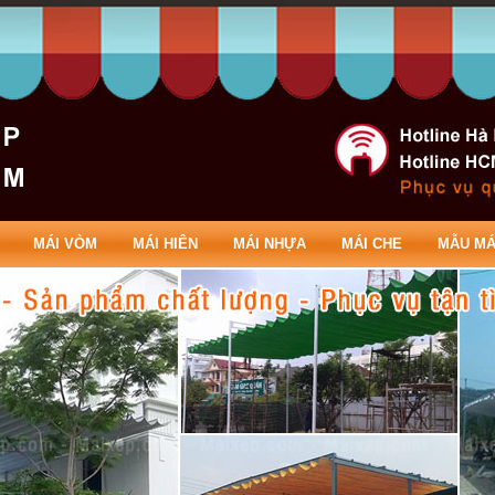
MÁI VÒM
MÁI HIÊN
MÁI NHỰA
MÁI CHE
MẪU MÁ