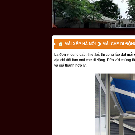
MÁI XẾP HÀ NỘI
MÁI CHE DI ĐỘN
Là đơn vị cung cấp, thiết kế, thi công lắp đặt
mái 
địa chỉ đặt làm mái che di động. Đến với chúng tô
và giá thành hợp lý.