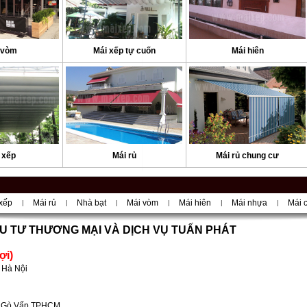
 vòm
Mái xếp tự cuốn
Mái hiên
 xếp
Mái rủ
Mái rủ chung cư
xếp
Mái rủ
Nhà bạt
Mái vòm
Mái hiên
Mái nhựa
Mái 
|
|
|
|
|
|
U TƯ THƯƠNG MẠI VÀ DỊCH VỤ TUẤN PHÁT
ợi)
 Hà Nội
ận Gò Vấp.TPHCM