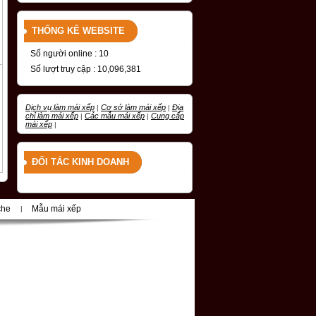
THỐNG KÊ WEBSITE
Số người online : 10
Số lượt truy cập : 10,096,381
Dịch vụ làm mái xếp
Cơ sở làm mái xếp
Địa
|
|
chỉ làm mái xếp
Các mẫu mái xếp
Cung cấp
|
|
mái xếp
|
ĐỐI TÁC KINH DOANH
che
Mẫu mái xếp
|