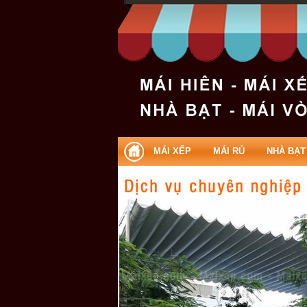
Mái che di động | Mai che di dong
MÁI XẾP
MÁI RỦ
NHÀ BẠT