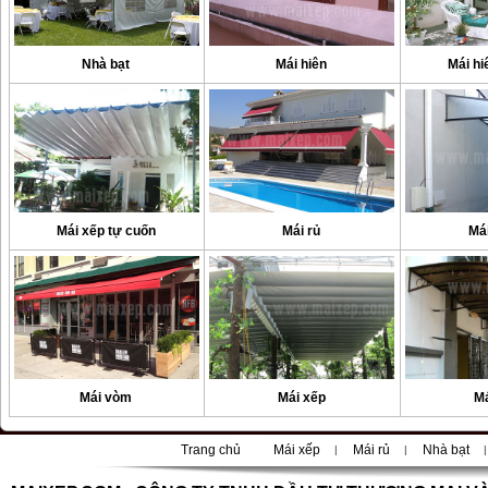
Nhà bạt
Mái hiên
Mái hi
Mái xếp tự cuốn
Mái rủ
Má
Mái vòm
Mái xếp
Má
Trang chủ
Mái xếp
Mái rủ
Nhà bạt
|
|
|
|