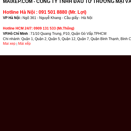
MAIXEP.COM -
CÔNG TY TNHH ĐẦU TƯ THƯƠNG MẠI VÀ
Hotline Hà Nội : 091 501 8880 (Mr. Lợi)
VP Hà Nội :
Ngõ 361 - Nguyễ Khang - Cầu giấy - Hà Nội
Hotline HCM 24/7: 0909 131 533 (Mr.Thống)
VP.Hồ Chí Minh
: 71/10 Quang Trung, P10, Quận Gò Vấp.TPHCM
Chi nhánh: Quận 1, Quận 2, Quận 5, Quận 12, Quận 7, Quận Bình Thạnh, Bình 
Mai xep
Mái xếp
|