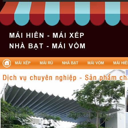
Làm mái xếp Quận Tân Phú | Lam mai xep Quan Tan Ph
MÁI XẾP
MÁI RỦ
NHÀ BẠT
MÁI VÒM
MÁI HIÊ