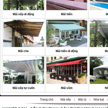
Mái xếp di động
Mái hiên
M
Mái che
Mái hiên di động
Má
Mái xếp tự cuốn
Mái vòm
Nh
Trang chủ
Mái xếp
Mái rủ
Nhà bạt
|
|
|
|