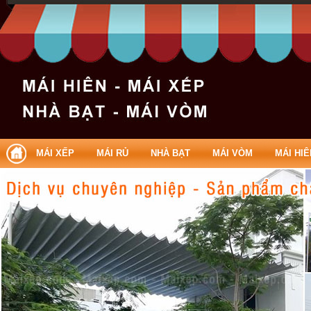
Làm mái xếp Quận 2 | Lam mai xep Quan 2
MÁI XẾP
MÁI RỦ
NHÀ BẠT
MÁI VÒM
MÁI HIÊ