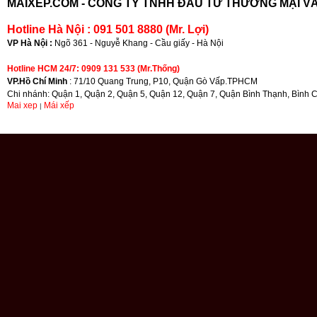
MAIXEP.COM -
CÔNG TY TNHH ĐẦU TƯ THƯƠNG MẠI VÀ
Hotline Hà Nội : 091 501 8880 (Mr. Lợi)
VP Hà Nội :
Ngõ 361 - Nguyễ Khang - Cầu giấy - Hà Nội
Hotline HCM 24/7: 0909 131 533 (Mr.Thống)
VP.Hồ Chí Minh
: 71/10 Quang Trung, P10, Quận Gò Vấp.TPHCM
Chi nhánh: Quận 1, Quận 2, Quận 5, Quận 12, Quận 7, Quận Bình Thạnh, Bình 
Mai xep
Mái xếp
|