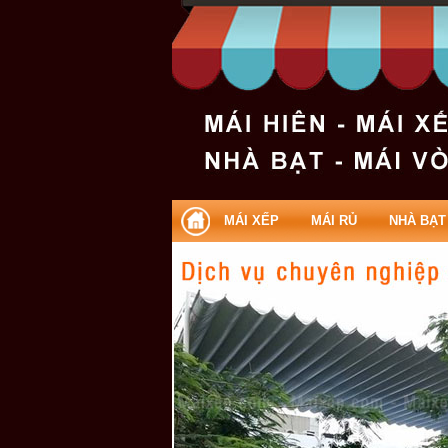
Làm mái xếp Quận Bình Thạnh | L
MÁI XẾP
MÁI RỦ
NHÀ BẠT