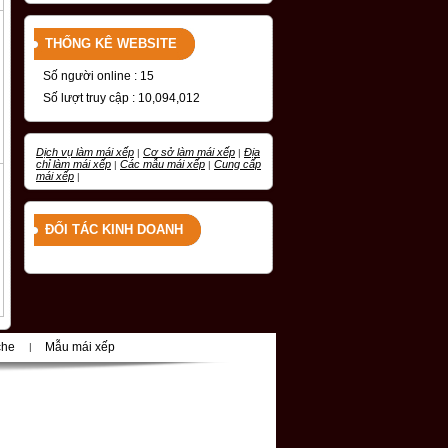
THỐNG KÊ WEBSITE
Số người online : 15
Số lượt truy cập : 10,094,012
Dịch vụ làm mái xếp
Cơ sở làm mái xếp
Địa
|
|
chỉ làm mái xếp
Các mẫu mái xếp
Cung cấp
|
|
mái xếp
|
ĐỐI TÁC KINH DOANH
che
Mẫu mái xếp
|