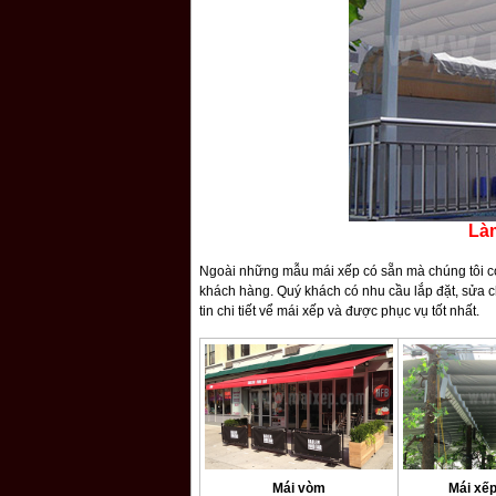
Là
Ngoài những mẫu mái xếp có sẵn mà chúng tôi còn
khách hàng. Quý khách có nhu cầu lắp đặt, sửa c
tin chi tiết vể mái xếp và được phục vụ tốt nhất.
Mái vòm
Mái xếp