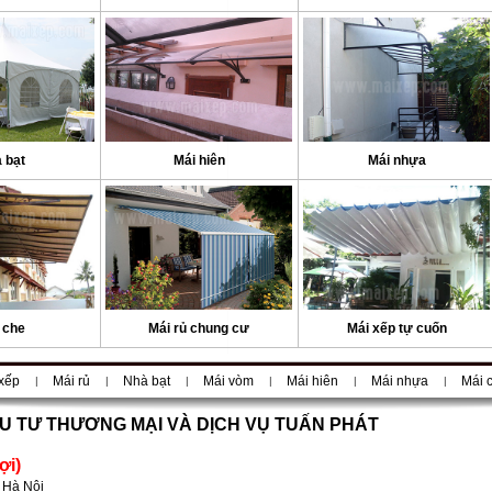
 bạt
Mái hiên
Mái nhựa
 che
Mái rủ chung cư
Mái xếp tự cuốn
xếp
Mái rủ
Nhà bạt
Mái vòm
Mái hiên
Mái nhựa
Mái 
|
|
|
|
|
|
U TƯ THƯƠNG MẠI VÀ DỊCH VỤ TUẤN PHÁT
ợi)
 Hà Nội