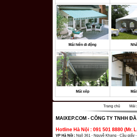
Mái hiên di động
Nhà
Mái xếp
Mái
Trang chủ
Mái 
|
MAIXEP.COM -
CÔNG TY TNHH ĐẦ
Hotline Hà Nội : 091 501 8880 (Mr. L
VP Hà Nội :
Ngõ 361 - Nguyễ Khang - Cầu giấy -