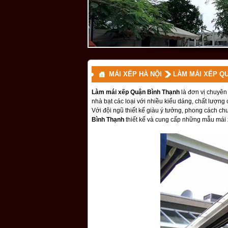
MÁI XẾP HÀ NỘI
LÀM MÁI XẾP Q
Làm mái xếp Quận Bình Thạnh
là đơn vị chuyên 
nhà bạt các loại với nhiều kiểu dáng, chất lượng 
Với đội ngũ thiết kế giàu ý tưởng, phong cách ch
Bình Thạnh
thiết kế và cung cấp những mẫu mái 