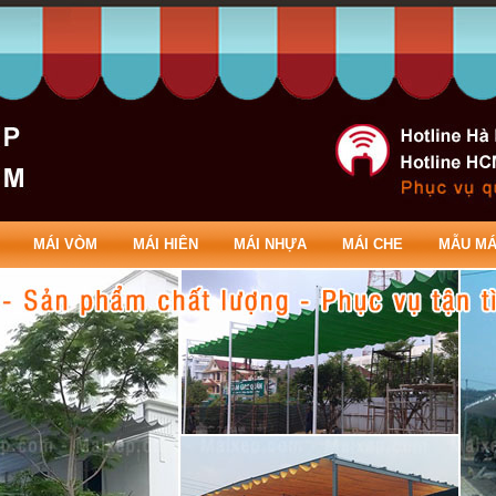
am mai xep Quan Binh Thanh
MÁI VÒM
MÁI HIÊN
MÁI NHỰA
MÁI CHE
MẪU MÁ