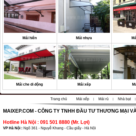
Mái hiên
Mái nhựa
Má
Mái che di động
Mái xếp
Má
Trang chủ
Mái xếp
Mái rủ
Nhà bạt
|
|
|
|
MAIXEP.COM -
CÔNG TY TNHH ĐẦU TƯ THƯƠNG MẠI VÀ
Hotline Hà Nội : 091 501 8880 (Mr. Lợi)
VP Hà Nội :
Ngõ 361 - Nguyễ Khang - Cầu giấy - Hà Nội