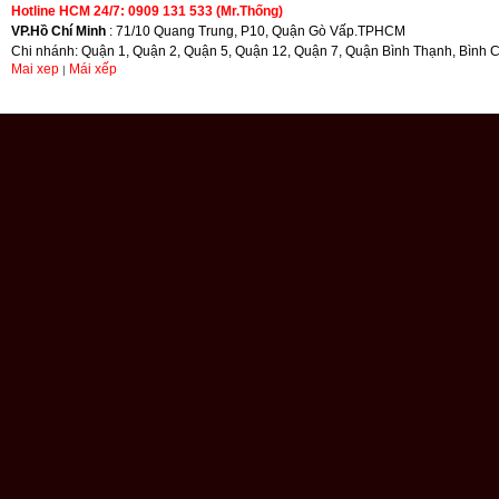
Hotline HCM 24/7: 0909 131 533 (Mr.Thống)
VP.Hồ Chí Minh
: 71/10 Quang Trung, P10, Quận Gò Vấp.TPHCM
Chi nhánh: Quận 1, Quận 2, Quận 5, Quận 12, Quận 7, Quận Bình Thạnh, Bình 
Mai xep
Mái xếp
|