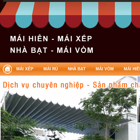
Làm mái xếp Ba Đình | Lam mai xep Ba dinh
MÁI XẾP
MÁI RỦ
NHÀ BẠT
MÁI VÒM
MÁI HIÊ