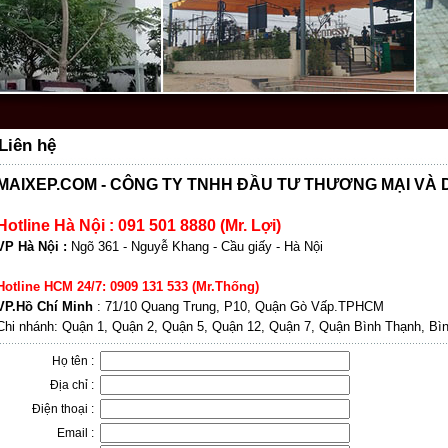
Liên hệ
MAIXEP.COM -
CÔNG TY TNHH ĐẦU TƯ THƯƠNG MẠI VÀ 
Hotline Hà Nội : 091 501 8880 (Mr. Lợi)
VP Hà Nội :
Ngõ 361 - Nguyễ Khang - Cầu giấy - Hà Nội
Hotline HCM 24/7: 0909 131 533 (Mr.Thống)
VP.Hồ Chí Minh
: 71/10 Quang Trung, P10, Quận Gò Vấp.TPHCM
Chi nhánh: Quận 1, Quận 2, Quận 5, Quận 12, Quận 7, Quận Bình Thạnh, Bì
Họ tên :
Địa chỉ :
Điện thoại :
Email :