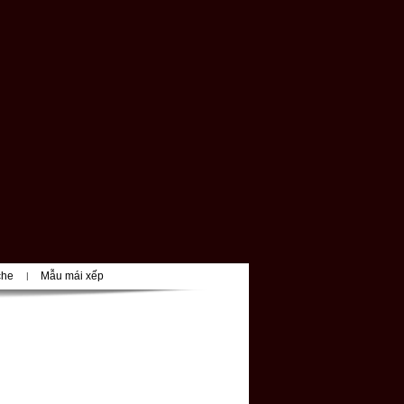
che
Mẫu mái xếp
|