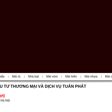
xếp
Mái rủ
Nhà bạt
Mái vòm
Mái hiên
Mái nhựa
Mái 
|
|
|
|
|
|
U TƯ THƯƠNG MẠI VÀ DỊCH VỤ TUẤN PHÁT
ợi)
 Hà Nội