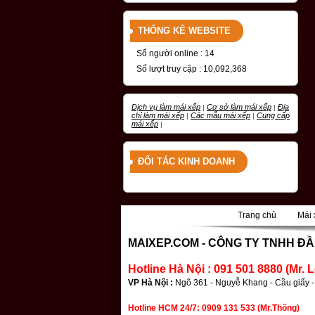
THỐNG KÊ WEBSITE
Số người online : 14
Số lượt truy cập : 10,092,368
Dịch vụ làm mái xếp
Cơ sở làm mái xếp
Địa
|
|
chỉ làm mái xếp
Các mẫu mái xếp
Cung cấp
|
|
mái xếp
|
ĐỐI TÁC KINH DOANH
Trang chủ
Mái 
|
MAIXEP.COM -
CÔNG TY TNHH ĐẦ
Hotline Hà Nội : 091 501 8880 (Mr. L
VP Hà Nội :
Ngõ 361 - Nguyễ Khang - Cầu giấy -
Hotline HCM 24/7: 0909 131 533 (Mr.Thống)