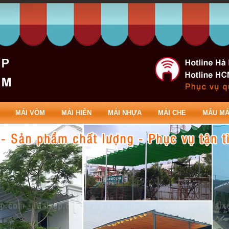
MÁI VÒM
MÁI HIÊN
MÁI NHỰA
MÁI CHE
MẪU MÁ