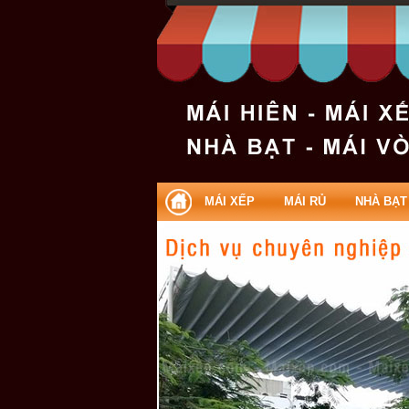
MÁI XẾP
MÁI RỦ
NHÀ BẠT