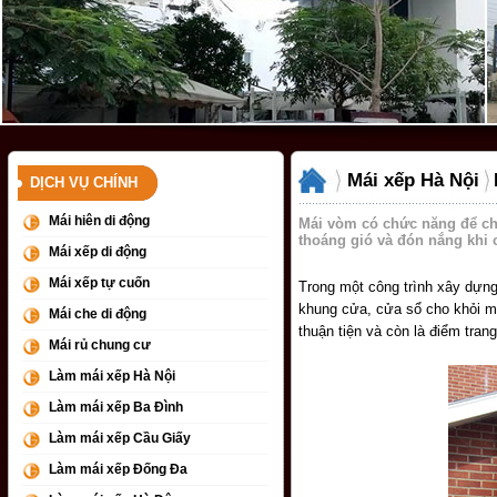
Mái xếp Hà Nội
DỊCH VỤ CHÍNH
Mái hiên di động
Mái vòm có chức năng để ch
thoáng gió và đón nắng khi c
Mái xếp di động
Mái xếp tự cuốn
Trong một công trình xây dựng
khung cửa, cửa sổ cho khỏi mư
Mái che di động
thuận tiện và còn là điểm trang
Mái rủ chung cư
Làm mái xếp Hà Nội
Làm mái xếp Ba Đình
Làm mái xếp Cầu Giấy
Làm mái xếp Đống Đa