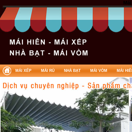
Mái
MÁI XẾP
MÁI RỦ
NHÀ BẠT
MÁI VÒM
MÁI HIÊ