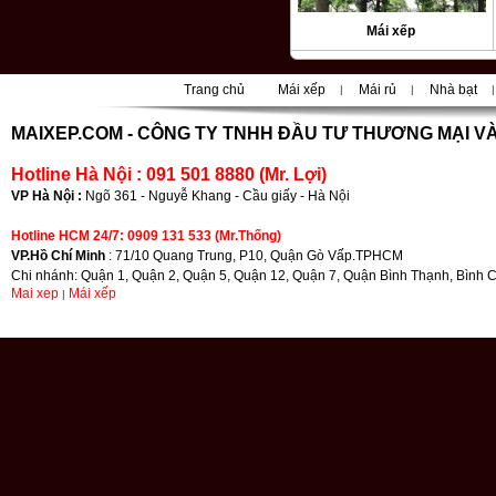
Mái xếp
Trang chủ
Mái xếp
Mái rủ
Nhà bạt
|
|
|
|
MAIXEP.COM -
CÔNG TY TNHH ĐẦU TƯ THƯƠNG MẠI VÀ
Hotline Hà Nội : 091 501 8880 (Mr. Lợi)
VP Hà Nội :
Ngõ 361 - Nguyễ Khang - Cầu giấy - Hà Nội
Hotline HCM 24/7: 0909 131 533 (Mr.Thống)
VP.Hồ Chí Minh
: 71/10 Quang Trung, P10, Quận Gò Vấp.TPHCM
Chi nhánh: Quận 1, Quận 2, Quận 5, Quận 12, Quận 7, Quận Bình Thạnh, Bình 
Mai xep
Mái xếp
|