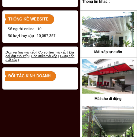
Thông tin khác :
THỐNG KÊ WEBSITE
Số người online : 10
Số lượt truy cập : 10,097,357
Mái xếp tự cuốn
Dịch vụ làm mái xếp
Cơ sở làm mái xếp
Địa
|
|
chỉ làm mái xếp
Các mẫu mái xếp
Cung cấp
|
|
mái xếp
|
ĐỐI TÁC KINH DOANH
Mái che di động